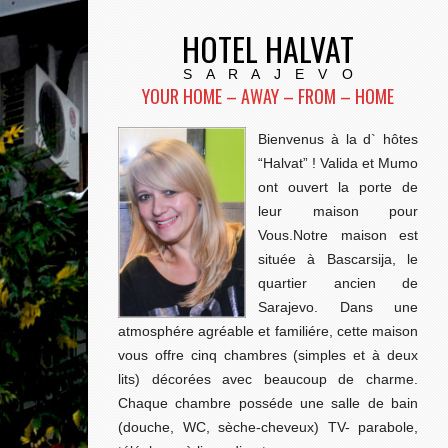
HOTEL HALVAT
S A R A J E V O
YOUR HOME – AWAY – FROM – HOME
Bienvenus à la d` hôtes
“Halvat” ! Valida et Mumo
ont ouvert la porte de
leur maison pour
Vous.Notre maison est
située à Bascarsija, le
quartier ancien de
Sarajevo. Dans une
atmosphére agréable et familiére, cette maison
vous offre cinq chambres (simples et à deux
lits) décorées avec beaucoup de charme.
Chaque chambre posséde une salle de bain
(douche, WC, sèche-cheveux) TV- parabole,