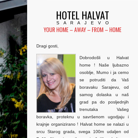
HOTEL HALVAT
S A R A J E V O
YOUR HOME – AWAY – FROM – HOME
Dragi gosti,
Dobrodošli u Halvat
home ! Naše ljubazno
osoblje, Mumo i ja cemo
se potruditi da Vaš
boravaku Sarajevu, od
samog dolaska u naš
grad pa do posljednjih
trenutaka Vašeg
boravka, proteknu u savršenom ugodjaju i
krajnje organizirano ! Halvat home se nalazi u
srcu Starog grada, svega 100m udaljen od