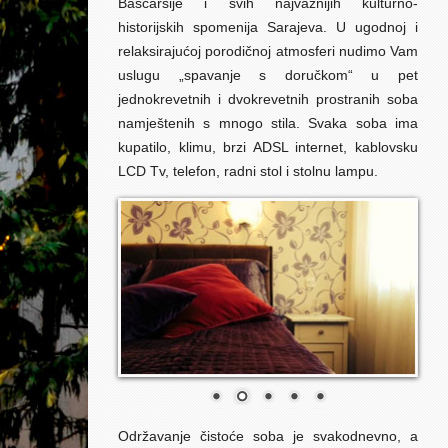
Baščaršije i svih najvažnijih kulturno-
historijskih spomenija Sarajeva. U ugodnoj i
relaksirajućoj porodičnoj atmosferi nudimo Vam
uslugu „spavanje s doručkom“ u pet
jednokrevetnih i dvokrevetnih prostranih soba
namještenih s mnogo stila. Svaka soba ima
kupatilo, klimu, brzi ADSL internet, kablovsku
LCD Tv, telefon, radni stol i stolnu lampu.
Održavanje čistoće soba je svakodnevno, a