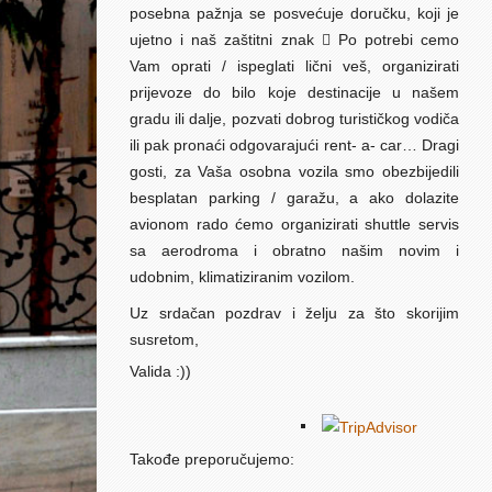
posebna pažnja se posvećuje doručku, koji je
ujetno i naš zaštitni znak  Po potrebi cemo
Vam oprati / ispeglati lični veš, organizirati
prijevoze do bilo koje destinacije u našem
gradu ili dalje, pozvati dobrog turističkog vodiča
ili pak pronaći odgovarajući rent- a- car… Dragi
gosti, za Vaša osobna vozila smo obezbijedili
besplatan parking / garažu, a ako dolazite
avionom rado ćemo organizirati shuttle servis
sa aerodroma i obratno našim novim i
udobnim, klimatiziranim vozilom.
Uz srdačan pozdrav i želju za što skorijim
susretom,
Valida :))
Takođe preporučujemo: