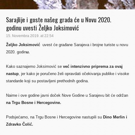
Sarajlije i goste našeg grada će u Novu 2020.
godinu uvesti Željko Joksimović
15. Novembra 2019. at 22:54
Željko Joksimović
uvest će građane Sarajeva i brojne turiste u novu
2020. godin
u
.
Kako saznajemo Joksimović se
već intenzivno priprema za ovaj
nastup
, jer kako je poručeno želi opravdati očekivanja publike i visoke
standarde koji su postavljeni prethodnih godina.
Naime i ove godine javni doček Nove Godine u Sarajevu bit će održan
na Trgu Bosne i Hercegovine.
Podsjećamo, na Trgu Bosne i Hercegovine nastupili su
Dino Merlin i
Zdravko Čolić.