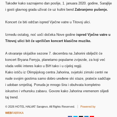
Također kako saznajemo dan poslije, 1. januara 2020. godine, Sarajlije
i gosti glavnog grada uživat će uz kultni bend
Zabranjeno pušenje.
Koncert će biti održan ispred Vječne vatre u Titovoj ulici.
Između ostalog, noć uoči dočeka Nove godine
ispred Vječne vatre u
Titovoj ulici bit će upriličen koncert klasične muzike.
A otvaranje skijaške sezone 7. decembra na Jahorini obilježit će
koncert Bryana Ferryja, planetarno popularne zvijezde, za koji već
vlada veliki interes kako u BiH tako i u cijeloj regiji.
Kako ističu iz Olimpijskog centra Jahorina, svjetski zimski centri ne
nude svojim gostima samo dobro uređene ski staze, prateće sadržaje
i udoban smještaj. Ponuda je mnogo šira i obuhvata kompletno
iskustvo i vrhunsku zabavu. Govore kako Jahorina vremenom slijedi
taj trend.
© 2026 HOTEL HALVAT Sarajevo. All Rights Reserved.
Powered by
WEB
FABRIKA