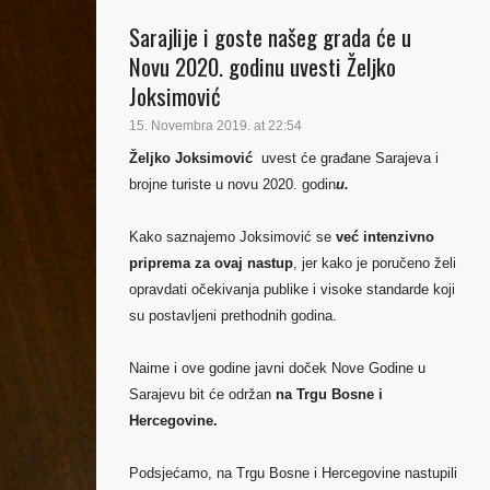
Sarajlije i goste našeg grada će u
Novu 2020. godinu uvesti Željko
Joksimović
15. Novembra 2019. at 22:54
Željko Joksimović
uvest će građane Sarajeva i
brojne turiste u novu 2020. godin
u
.
Kako saznajemo Joksimović se
već intenzivno
priprema za ovaj nastup
, jer kako je poručeno želi
opravdati očekivanja publike i visoke standarde koji
su postavljeni prethodnih godina.
Naime i ove godine javni doček Nove Godine u
Sarajevu bit će održan
na Trgu Bosne i
Hercegovine.
Podsjećamo, na Trgu Bosne i Hercegovine nastupili