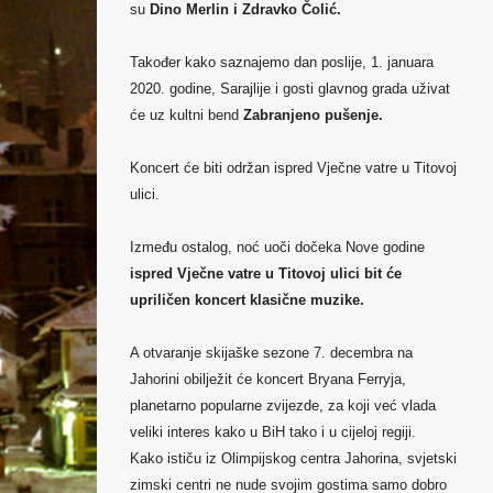
su
Dino Merlin i Zdravko Čolić.
Također kako saznajemo dan poslije, 1. januara
2020. godine, Sarajlije i gosti glavnog grada uživat
će uz kultni bend
Zabranjeno pušenje.
Koncert će biti održan ispred Vječne vatre u Titovoj
ulici.
Između ostalog, noć uoči dočeka Nove godine
ispred Vječne vatre u Titovoj ulici bit će
upriličen koncert klasične muzike.
A otvaranje skijaške sezone 7. decembra na
Jahorini obilježit će koncert Bryana Ferryja,
planetarno popularne zvijezde, za koji već vlada
veliki interes kako u BiH tako i u cijeloj regiji.
Kako ističu iz Olimpijskog centra Jahorina, svjetski
zimski centri ne nude svojim gostima samo dobro